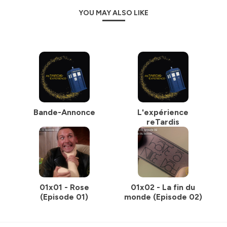
Discord :
https://discord.gg/c9jnT4fRaS
YOU MAY ALSO LIKE
Facebook :
https://www.facebook.com/reTardisExperience/
Instagram :
https://www.instagram.com/retardisexperience/
X : https://www.twitter.com/
reTardisExp
Mail:
retardisexperience@gmail.com
Nous soutenir
https://fr.tipeee.com/retardisexperience
Crédits
Doctor Who
Bande-Annonce
L'expérience
Copyright BBC Studios
reTardis
Hébergé par Ausha. Visitez
ausha.co/politique-de-
confidentialite
pour plus d'informations.
01x01 - Rose
01x02 - La fin du
(Episode 01)
monde (Episode 02)