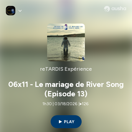
reTARDIS Expérience
06x11 - Le mariage de River Song
(Episode 13)
1h30 | 03/18/2026
|
126
PLAY