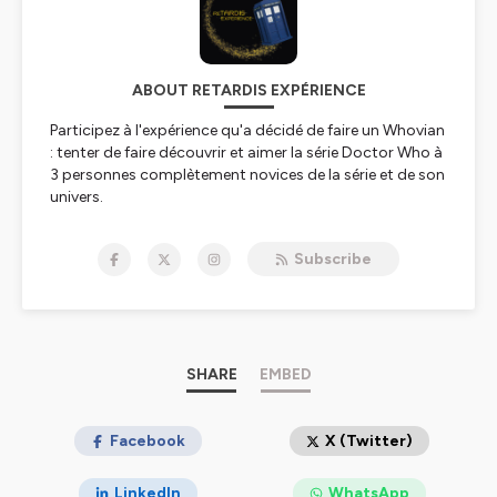
ABOUT RETARDIS EXPÉRIENCE
Participez à l'expérience qu'a décidé de faire un Whovian
: tenter de faire découvrir et aimer la série Doctor Who à
3 personnes complètement novices de la série et de son
univers.
Accompagné de 4 autres whovian, venez débriefer avec
Subscribe
eux après chaque épisode et (re)découvrir si vos
sentiments sur les épisodes sont les mêmes...
Débats, anecdotes sur la serie, la production et
beaucoup plus vous attendent dans ce podcast plus
grand à l'intérieur et rempli de bonne humeur.
SHARE
EMBED
Equipe
Présentation : Cédric
Facebook
X (Twitter)
Néo-whovian : Bob, Eden, Mireille et Stella
Whovian : Rose, Adèle, Doraline, Maël et Pierre
LinkedIn
WhatsApp