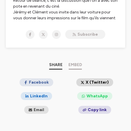
Retour de séance, c'est la discussion que l'on a avec son
pote en revenant du ciné.
Jérémy et Clément vous invite dans leur voiture pour
vous donner leurs impressions sur le film qu'ils viennent
de regarder.
Subscribe
Hébergé par Ausha. Visitez
ausha.co/politique-de-
confidentialite
pour plus d'informations.
SHARE
EMBED
Facebook
X (Twitter)
LinkedIn
WhatsApp
Email
Copy link