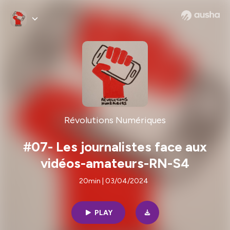
Révolutions Numériques
#07- Les journalistes face aux
vidéos-amateurs-RN-S4
20min | 03/04/2024
PLAY