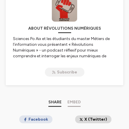
ABOUT RÉVOLUTIONS NUMÉRIQUES
Sciences Po Aix et les étudiants du master Métiers de
l’information vous présentent « Révolutions
Numériques » - un podcast réflexif pour mieux
comprendre et interroger les enjeux numériques de
l’information.
Subscribe
Six saisons à l'écoute !
-Saison 6 à l'écoute à partir du 12 janvier 2026
:
Entre ban américain et régulation européenne, TikTok
cristallise toutes les tensions de notre époque :
souveraineté numérique, désinformation, idéologies
SHARE
EMBED
masculinistes, transformation culturelle. Un milliard
d'utilisateurs quotidiens regardent ce qu'un algorithme
opaque décide de leur montrer. Cette saison 6 de
Facebook
X (Twitter)
Révolutions Numériques
ouvre la boîte noire : comment