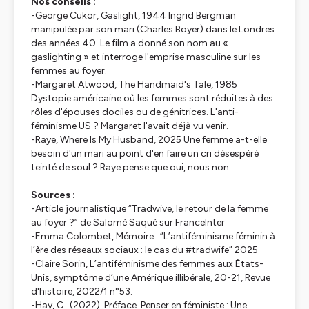
Nos conseils :
-George Cukor,
Gaslight
, 1944 Ingrid Bergman
manipulée par son mari (Charles Boyer) dans le Londres
des années 40. Le film a donné son nom au «
gaslighting » et interroge l'emprise masculine sur les
femmes au foyer.
-Margaret Atwood,
The Handmaid's Tale
, 1985
Dystopie américaine où les femmes sont réduites à des
rôles d'épouses dociles ou de génitrices. L'anti-
féminisme US ? Margaret l'avait déjà vu venir.
-Raye,
Where Is My Husband
, 2025 Une femme a-t-elle
besoin d'un mari au point d'en faire un cri désespéré
teinté de soul ? Raye pense que oui, nous non.
Sources :
-Article journalistique “Tradwive, le retour de la femme
au foyer ?” de Salomé Saqué sur FranceInter
-Emma Colombet, Mémoire : “L’antiféminisme féminin à
l’ère des réseaux sociaux : le cas du #tradwife” 2025
-Claire Sorin, L’antiféminisme des femmes aux États-
Unis, symptôme d’une Amérique illibérale, 20-21, Revue
d'histoire, 2022/1 n°53.
-Hay, C. (2022). Préface. Penser en féministe : Une