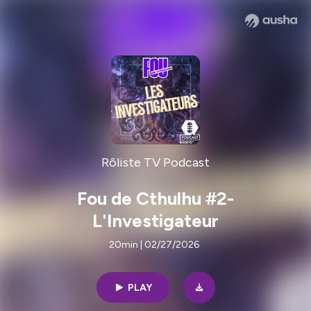
Rôliste TV Podcast
Fou de Cthulhu #2-
L'Investigateur
20min | 02/27/2026
PLAY