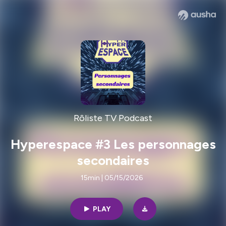
Rôliste TV Podcast
Hyperespace #3 Les personnages
secondaires
15min | 05/15/2026
PLAY