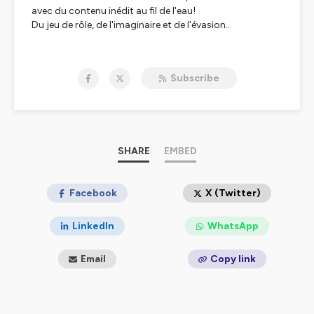
avec du contenu inédit au fil de l'eau!
Du jeu de rôle, de l'imaginaire et de l'évasion..
Hébergé par Ausha. Visitez
ausha.co/politique-de-
confidentialite
pour plus d'informations.
Subscribe
SHARE
EMBED
Facebook
X (Twitter)
LinkedIn
WhatsApp
Email
Copy link