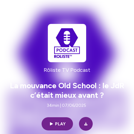
Rôliste TV Podcast
La mouvance Old School : le JdR
c’était mieux avant ?
34min | 07/06/2025
PLAY