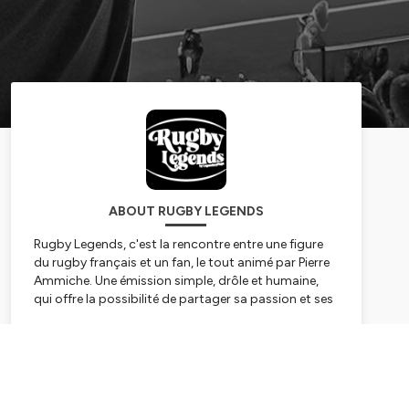
ABOUT RUGBY LEGENDS
Rugby Legends, c'est la rencontre entre une figure
du rugby français et un fan, le tout animé par Pierre
Ammiche. Une émission simple, drôle et humaine,
qui offre la possibilité de partager sa passion et ses
souvenirs de rugby.
Subscribe
Hébergé par Ausha. Visitez
ausha.co/politique-de-
confidentialite
pour plus d'informations.