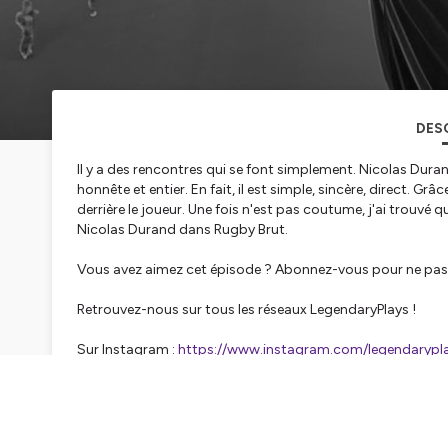
DES
Il y a des rencontres qui se font simplement. Nicolas Durand e
honnête et entier. En fait, il est simple, sincère, direct. Gr
derrière le joueur. Une fois n'est pas coutume, j'ai trouvé q
Nicolas Durand dans Rugby Brut.
Vous avez aimez cet épisode ? Abonnez-vous pour ne pas
Retrouvez-nous sur tous les réseaux LegendaryPlays !
Sur Instagram :
https://www.instagram.com/legendaryplay
Sur X :
https://twitter.com/LegendaryPlays0
Sur TikTok :
https://www.tiktok.com/@legendaryplays_off
Sur Facebook :
https://www.facebook.com/LegendaryPla