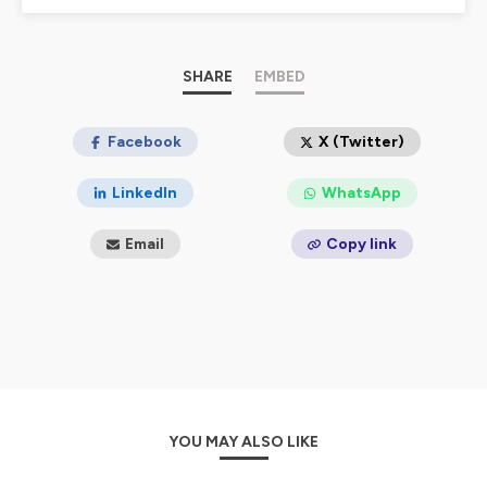
Hébergé par Ausha. Visitez
ausha.co/politique-de-
confidentialite
pour plus d'informations.
SHARE
EMBED
Facebook
X (Twitter)
LinkedIn
WhatsApp
Email
Copy link
YOU MAY ALSO LIKE