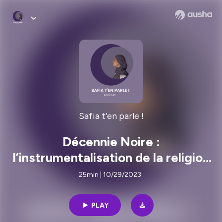
Safia t’en parle !
Décennie Noire :
l’instrumentalisation de la religion
au profit des faux prophètes.
25min | 10/29/2023
PLAY