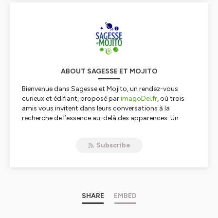
ABOUT SAGESSE ET MOJITO
Bienvenue dans
Sagesse et Mojito
, un rendez-vous
curieux et édifiant, proposé par
imagoDei.fr
, où trois
amis vous invitent dans leurs conversations à la
recherche de l’essence au-delà des apparences. Un
temps où vous pouvez penser et dialoguer avec nous,
autour des questions qui nous trottent dans la tête ou
Subscribe
qui touchent notre cœur.
Faisons place à un dialogue de convictions intelligent
où la raison, le sens, la critique, la spiritualité et la foi ne
sont pas des gros mots. Notre désir ? Vivre notre
vocation de façon authentique et libre et ce, quelles que
soient les attentes de notre société. Pour contrer la
SHARE
EMBED
fameuse
crise de sens
qu’on prête souvent à notre
génération, on veut aborder régulièrement, ensemble,