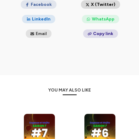
des sujets actuels et culturels avec un regard réfléchi
Facebook
X (Twitter)
sur le monde.
LinkedIn
WhatsApp
Hébergé par Ausha. Visitez
ausha.co/politique-de-
confidentialite
pour plus d'informations.
Email
Copy link
YOU MAY ALSO LIKE