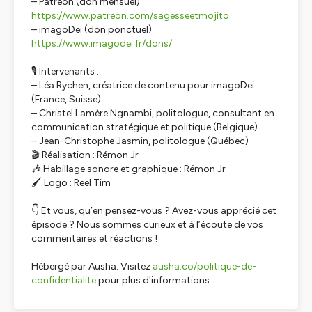
– Patreon (don mensuel) :
https://www.patreon.com/sagesseetmojito
– imagoDei (don ponctuel) :
https://www.imagodei.fr/dons/
🎙️ Intervenants :
– Léa Rychen, créatrice de contenu pour imagoDei
(France, Suisse)
– Christel Lamère Ngnambi, politologue, consultant en
communication stratégique et politique (Belgique)
– Jean-Christophe Jasmin, politologue (Québec)
🎬 Réalisation : Rémon Jr
🎶 Habillage sonore et graphique : Rémon Jr
🖌️ Logo : Reel Tim
👇 Et vous, qu’en pensez-vous ? Avez-vous apprécié cet
épisode ? Nous sommes curieux et à l’écoute de vos
commentaires et réactions !
Hébergé par Ausha. Visitez
ausha.co/politique-de-
confidentialite
pour plus d'informations.