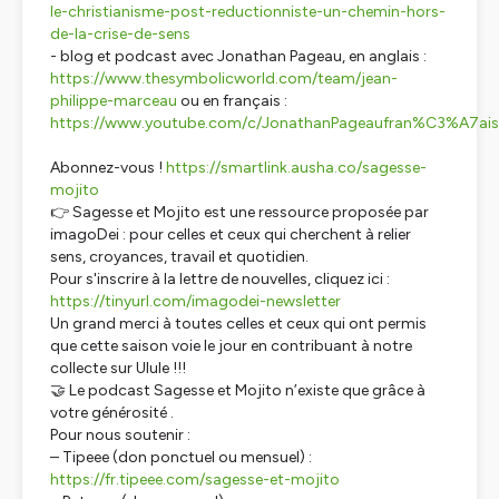
le-christianisme-post-reductionniste-un-chemin-hors-
de-la-crise-de-sens
- blog et podcast avec Jonathan Pageau, en anglais :
https://www.thesymbolicworld.com/team/jean-
philippe-marceau
ou en français :
https://www.youtube.com/c/JonathanPageaufran%C3%A7ais
Abonnez-vous !
https://smartlink.ausha.co/sagesse-
mojito
👉 Sagesse et Mojito est une ressource proposée par
imagoDei : pour celles et ceux qui cherchent à relier
sens, croyances, travail et quotidien.
Pour s'inscrire à la lettre de nouvelles, cliquez ici :
https://tinyurl.com/imagodei-newsletter
Un grand merci à toutes celles et ceux qui ont permis
que cette saison voie le jour en contribuant à notre
collecte sur Ulule !!!
🤝 Le podcast Sagesse et Mojito n’existe que grâce à
votre générosité .
Pour nous soutenir :
– Tipeee (don ponctuel ou mensuel) :
https://fr.tipeee.com/sagesse-et-mojito