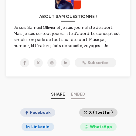
ABOUT SAM QUESTIONNE !
Je suis Samuel Ollivier et je suis journaliste de sport.
Mais je suis surtout journaliste d’abord. Le concept est
simple : on parle de tout sauf de sport. Musique,
humour, littérature, faits de société, voyages… Je
choisis un invité, célèbre ou non, un point de départ
pour l’interview et ensuite je mitraille de questions. Et
Subscribe
surtout j’écoute les réponses !
Toutes les infos concernant Sam questionne ! sont à
retrouver sur mes comptes Twitter et Instagram :
@samuelollivier
SHARE
EMBED
Crédit musique : Ehrling - Tease
Crédit photo : Aubane Jardinier
Crédit visuel : Steven Pinsault
Facebook
X (Twitter)
Hébergé par Ausha. Visitez
ausha.co/politique-de-
LinkedIn
WhatsApp
confidentialite
pour plus d'informations.