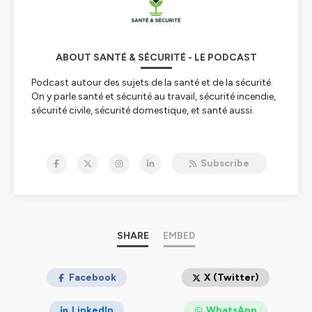
ABOUT SANTÉ & SÉCURITÉ - LE PODCAST
Podcast autour des sujets de la santé et de la sécurité.
On y parle santé et sécurité au travail, sécurité incendie,
sécurité civile, sécurité domestique, et santé aussi.
Pour toute question, si vous souhaitez voir un sujet
traité en particulier dans cette émission, pour toute
Subscribe
demande de collaboration ou autre, n'hésitez pas à
nous contacter sur la boite mail
santesecurite.podcast@gmail.com
Twitter : @SanteSecurite_P
Instagram : @sante_securite_podcast
SHARE
EMBED
Hébergé par Ausha. Visitez
ausha.co/politique-de-
confidentialite
Facebook
pour plus d'informations.
X (Twitter)
LinkedIn
WhatsApp