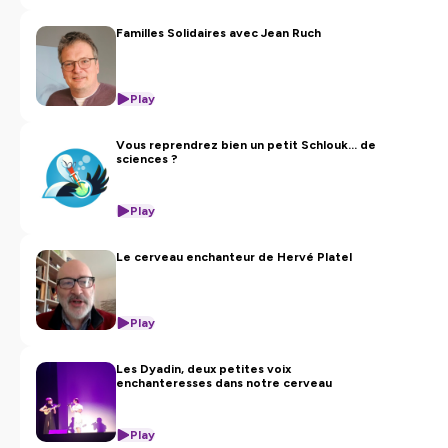
Hébergé par Ausha. Visitez
ausha.co/politique-de-
confidentialite
pour plus d'informations.
Familles Solidaires avec Jean Ruch
Play
Vous reprendrez bien un petit Schlouk... de
sciences ?
Play
Le cerveau enchanteur de Hervé Platel
Play
Les Dyadin, deux petites voix
enchanteresses dans notre cerveau
Play