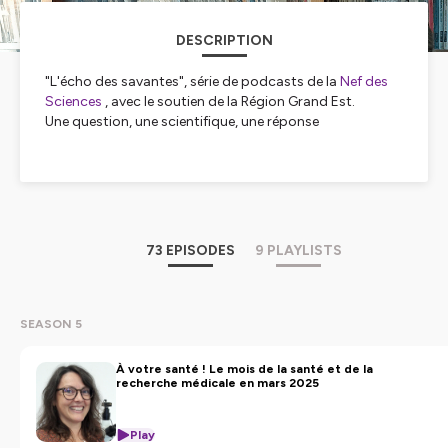
DESCRIPTION
"L'écho des savantes", série de podcasts de la
Nef des
Sciences
, avec le soutien de la Région Grand Est.
Une question, une scientifique, une réponse
Saison 1
Avec Anne Giersch, psychiatre et directrice de recherche
INSERM à Strasbourg :
VOUS REPRENDREZ BIEN UN PEU DE CERVEAU ?
8 épisodes (durée moyenne 5 minutes)
73 EPISODES
9 PLAYLISTS
Saison 2
Avec Samira Fafi-Kremer, directrice de l'institut de
SEASON 5
virologie de Strasbourg :
LE MONDE ENTIER EST UN VIRUS
13 épisodes (durée moyenne 5 minutes)
À votre santé ! Le mois de la santé et de la
recherche médicale en mars 2025
Saison 3
Spécial kids
Play