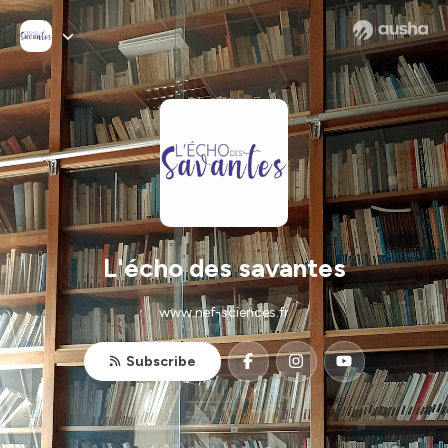
L'écho des savantes
www.nef-sciences.fr
Subscribe