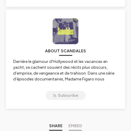
ABOUT SCANDALES
Derrière le glamour d'Hollywood et les vacances en
yacht, se cachent souvent des récits plus obscurs,
d'emprise, de vengeance et de trahison. Dans une série
d'épisodes documentaires,
Madame Figaro
nous
replonge au cœur des grandes affaires qui ont marqué
nos générations.
Subscribe
De l’incroyable destin de Britney Spears, à l’évasion
américaine du couple royal Meghan et Harry, en passant
par la bruyante chute des Brangelina ou la monstrueuse
affaire Epstein... Marion Galy-Ramounot enquête sur ces
histoires palpitantes et, à travers elles, s’interroge : que
SHARE
EMBED