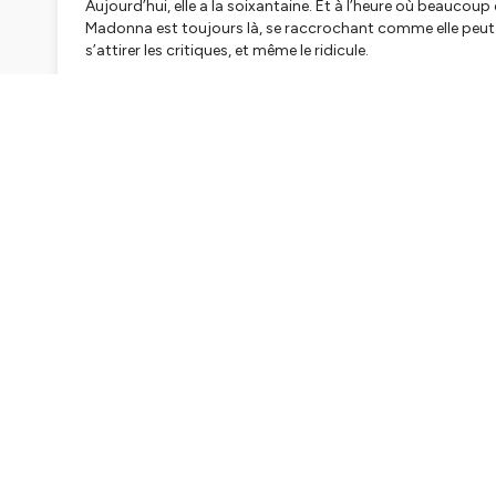
Aujourd’hui, elle a la soixantaine. Et à l’heure où beaucoup
Madonna est toujours là, se raccrochant comme elle peut au 
s’attirer les critiques, et même le ridicule.
Dans cet épisode de Scandales, la journaliste Marion Ga
qu’est-ce que ça dit d’elle, des mégastars en général, 
1983, est devenue la Madonna d’aujourd’hui, 40 ans plus 
À son micro se succèdent :
Jérôme Brucker, directeur artistique chez Warner Music. Av
Records, historiquement dédiée à l'œuvre de Madonna.
Jennifer Padjemi : journaliste et auteure française. Elle a
Vanessa Grigoriadis, journaliste au The New York Times.
Scandales est un podcast de Madame Figaro. Estelle Ndjand
Jean Thévenin a fait le montage, la réalisation et le mix d
ont été arrangées par Thomas Rozès. Lucile Rousseau-Garci
responsable éditoriale.
Cet épisode de Scandales est à retrouver sur toutes vos p
Hébergé par Ausha. Visitez
ausha.co/politique-de-confiden