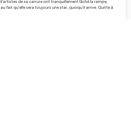
 d’artistes de sa carrure ont tranquillement lâché la rampe,
fait qu’elle sera toujours une star, quoiqu’il arrive. Quitte à
ly-Ramounot replonge dans la vie de Madonna et se demande :
et même de nous ? Comment la Madonna punkette des débuts, en
tard ?
ec quelques amis, il a repris la boutique de disques Lucky
 notamment écrit l’ouvrage Féminisme et pop culture.
jo a été chargée d’enquête. A la prise de son : Louis Chabain.
e cet épisode. Il a aussi composé les musiques, dont certaines
a est la productrice de Scandales. Et Océane Ciuni en est la
lateformes :
Apple Podcasts
,
Spotify
,
Deezer
et
Amazon Music
.
tialite
pour plus d'informations.