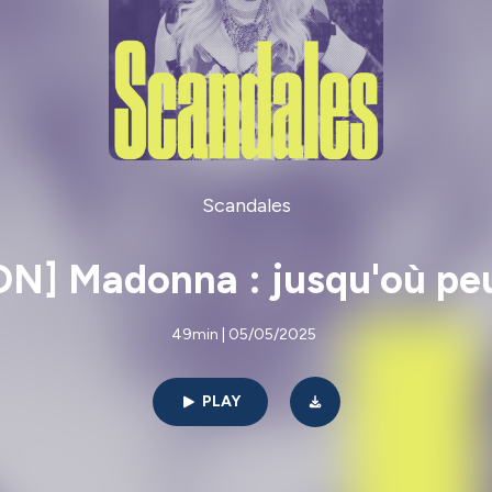
Scandales
] Madonna : jusqu'où peut
49min | 05/05/2025
PLAY