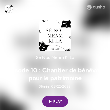
Sé Nou Menm Ki La
Episode 10 : Chantier de bénévole
pour le patrimoine
05min | 08/22/2022
PLAY