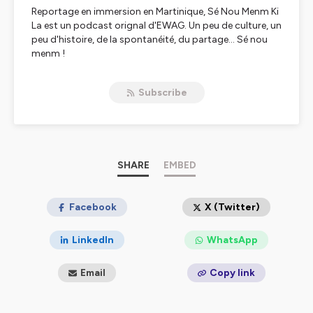
Reportage en immersion en Martinique, Sé Nou Menm Ki
La est un podcast orignal d'EWAG. Un peu de culture, un
peu d'histoire, de la spontanéité, du partage... Sé nou
menm !
Hébergé par Ausha. Visitez
ausha.co/politique-de-
Subscribe
confidentialite
pour plus d'informations.
SHARE
EMBED
Facebook
X (Twitter)
LinkedIn
WhatsApp
Email
Copy link