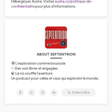
Hébergé par Ausha. Visitez
ausha.co/politique-de-
confidentialite
pour plus d'informations.
ABOUT SEPTENTRION
🧭 L'exploration comme boussole
✨ Des voix libres et engagées
🍃 Là où souffle l'aventure
Un podcast pour celles et ceux qui explorent le monde,
qui le racontent dans des livres, des films, mais surtout
à travers leurs engagements. Explorateurs, écrivains,
Subscribe
cinéastes, scientifiques, aventuriers : tous partagent
une même quête, celle de comprendre et de
transmettre.
Proposé et présenté par Stéphane Dugast, reporter et