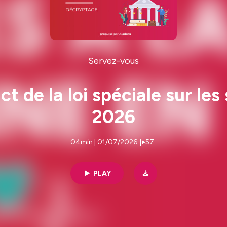
Servez-vous
 de la loi spéciale sur les
2026
04min | 01/07/2026
|
57
PLAY