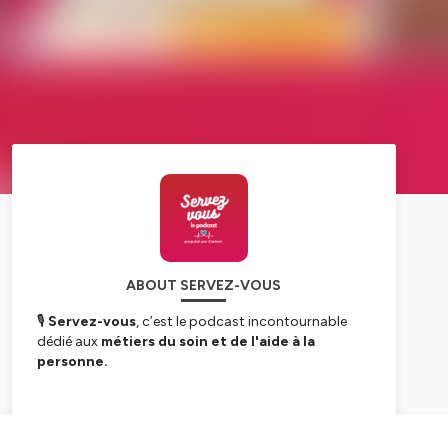
ABOUT SERVEZ-VOUS
🎙️
Servez-vous
, c’est le podcast incontournable
dédié aux
métiers du soin et de l'aide à la
personne.
Professionnels, passionnés ou simples curieux,
plongez au cœur d’un secteur essentiel mais encore
Subscribe
trop méconnu. Toutes les deux semaines, le