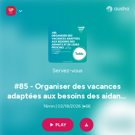
Servez-vous
#85 - Organiser des vacances
adaptées aux besoins des aidants
et de leurs proches | Jeanne Priso
16min | 02/18/2026
|
66
- cofondatrice de Teelda
PLAY