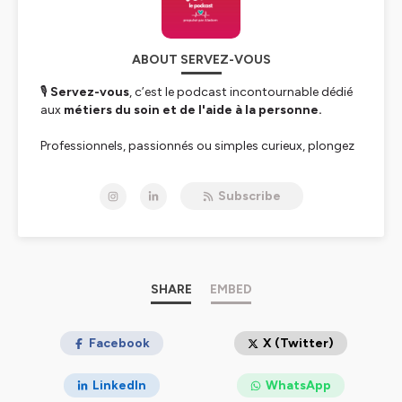
ABOUT SERVEZ-VOUS
🎙️
Servez-vous
, c’est le podcast incontournable dédié
aux
métiers du soin et de l'aide à la personne.
Professionnels, passionnés ou simples curieux, plongez
au cœur d’un secteur essentiel mais encore trop
méconnu. Toutes les deux semaines, le mercredi,
Célia
Subscribe
vous donne rendez-vous pour un nouvel épisode :
interviews d’acteurs engagés
,
témoignages de
terrain
,
dossiers thématiques
,
décryptage de
l’actualité
, ou encore
prévention et sensibilisation
sur des sujets clés comme la dépendance, la petite
enfance, ou l’aide à domicile.
SHARE
EMBED
🎧
Objectif
: valoriser les métiers du soin et de
l’accompagnement, faire entendre les voix de celles et
Facebook
X (Twitter)
ceux qui œuvrent chaque jour pour les autres, et donner
une image moderne et positive du secteur.
LinkedIn
WhatsApp