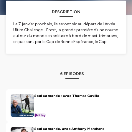
DESCRIPTION
Le 7 janvier prochain, ils seront six au départ de l'Arkéa
Ultim Challenge - Brest, la grande première d'une course
autour du monde en solitaire à bord de maxi-trimarans,
en passant par le Cap de Bonne Espérance, le Cap
Leeuwin et le Cap Horn. Les six skippers, qui
s'engageront dans ce défi unique, se plongent tour à
tour dans un dialogue passionnant avec Loïck Peyron,
longtemps détenteur du Trophée Jule Verne, le record
du tour du monde à la voile.
6 EPISODES
Hébergé par Ausha. Visitez
ausha.co/politique-de-
confidentialite
pour plus d'informations.
Seul au monde : avec Thomas Coville
Play
Seul au monde, avec Anthony Marchand