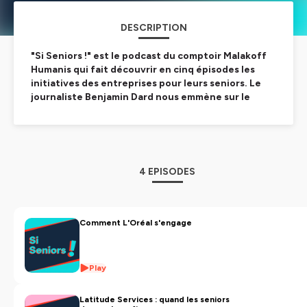
DESCRIPTION
"Si Seniors !" est le podcast du comptoir Malakoff
Humanis qui fait découvrir en cinq épisodes les
initiatives des entreprises pour leurs seniors. Le
journaliste Benjamin Dard nous emmène sur le
terrain décrypter les enjeux en rencontrant
salariés et dirigeants de PME et de
multinationales.
Production : MaisonK Prod
4 EPISODES
Musique Originale : Ben Molinaro
Hébergé par Ausha. Visitez
ausha.co/politique-de-
confidentialite
pour plus d'informations.
Comment L'Oréal s'engage
Play
Latitude Services : quand les seniors