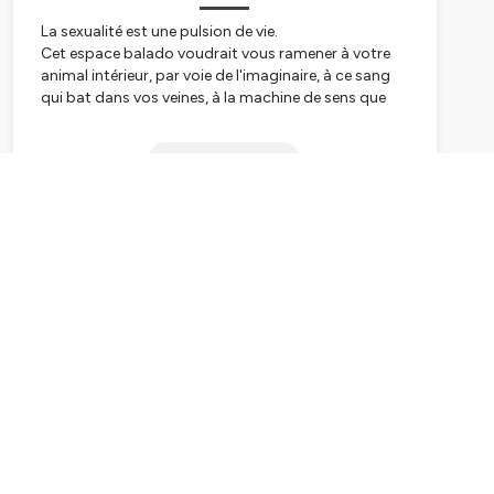
La sexualité est une pulsion de vie.
Cet espace balado voudrait vous ramener à votre
animal intérieur, par voie de l'imaginaire, à ce sang
qui bat dans vos veines, à la machine de sens que
vous êtes, à ce désir profond d'exister avec plaisir.
Subscribe
Les premiers épisodes sont pour la plupart
structurés comme suit: une fiction érotique de mon
cru; un segment "réflexion universelle" inspiré par
celle-ci; une confidence intimiste et à propos. En
plus, ces premiers épisodes ont deux versions pour
chacun des ces épisodes: la slow sex et la p'tite vite.
La slow sex comporte tous les segments, tandis
que le segment "réflexion universelle" sera soustrait
de la p'tite vite. À vous de choisir laquelle des
versions vous voulez consommer le jour de votre
écoute.
J'ai eu le bonheur d'ajouter quelques entretiens au
contenu de mon projet créatif, et finalement. mes
derniers épisodes sont un retour à une formulaire