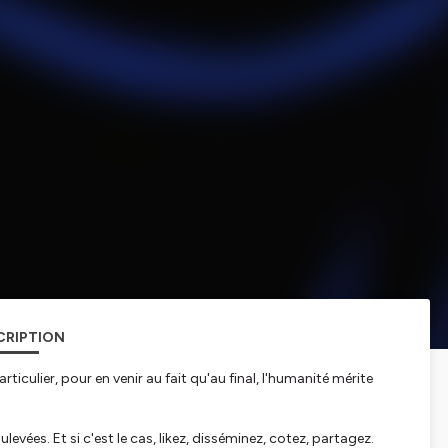
CRIPTION
ticulier, pour en venir au fait qu'au final, l'humanité mérite
evées. Et si c'est le cas, likez, disséminez, cotez, partagez.