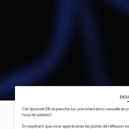
DES
Cet épisode 28 se penche sur une orientation sexuelle en par
tous les plaisirs!
En espérant que vous apprécierez les pistes de réflexion soul