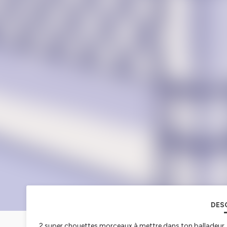
DES
2 super chouettes morceaux à mettre dans ton balladeur,