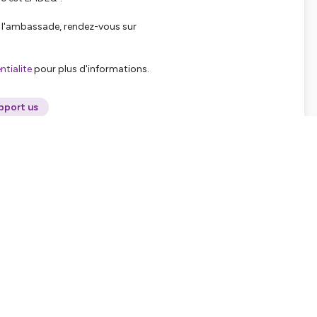
de l'ambassade, rendez-vous sur
tialite
pour plus d'informations.
pport us
SHARE
EMBED
Facebook
X (Twitter)
LinkedIn
WhatsApp
Email
Copy link