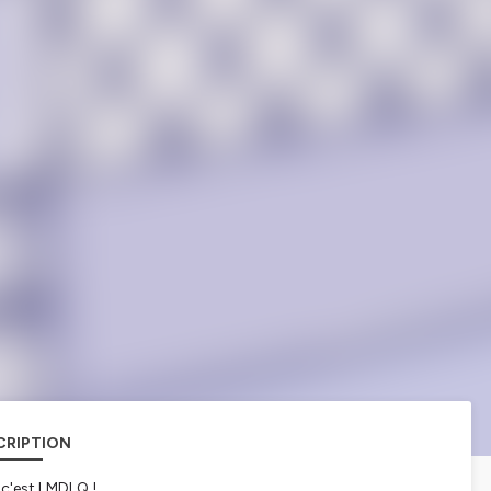
CRIPTION
 c'est LMDLQ !