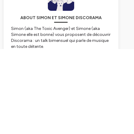
ABOUT SIMON ET SIMONE DISCORAMA
Simon (aka The Toxic Avenger) et Simone (aka
Simone elle est bonne) vous proposent de découvrir
Discorama : un talk bimensuel qui parle de musique
en toute détente.
En alternance, un format court pour vous proposer
de découvrir 2 morceaux.
Subscribe
Si vous allez chercher de vieux épisodes, vous
trouverez aussi des "Missteps", qui sont des romans
audio !
Pour soutenir la création et nous acheter des flûtes :
https://fr.tipeee.com/simonetsimone
Hébergé par Ausha. Visitez
ausha.co/politique-de-
confidentialite
pour plus d'informations.