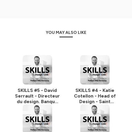
numérique, ...
Pourquoi le Design ? Parce que nous pensons justement
que les praticiens de cette discipline rassemblent le mix
de compétences nécessaires pour aborder sereinement
YOU MAY ALSO LIKE
le 21e siècle !
En bref bienvenue chez SKILLS, présenté par Pathum
Bila-Deroussy.
Un podcast de Design Link, la plateforme gratuite
de mise en relation entre designers et entreprises
dans tous les territoires :
www.designlink.fr
Hébergé par Ausha. Visitez
ausha.co/politique-de-
confidentialite
pour plus d'informations.
SKILLS #5 - David
SKILLS #4 - Katie
Serrault - Directeur
Cotellon - Head of
du design. Banque
Design - Saint
de détail, Digital et
Gobain Research
Paiements chez
Groupe BPCE