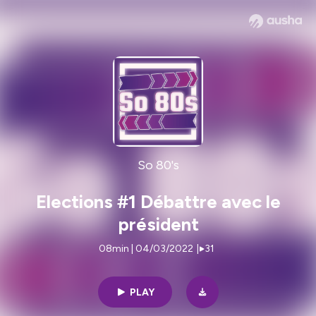
So 80's
Elections #1 Débattre avec le
président
08min | 04/03/2022
|
31
PLAY