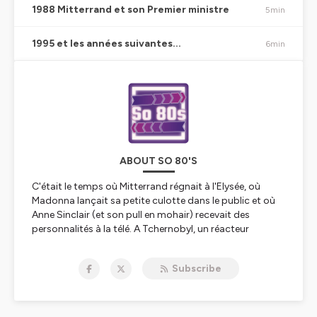
1988 Mitterrand et son Premier ministre
5min
1995 et les années suivantes...
6min
ABOUT SO 80'S
C'était le temps où Mitterrand régnait à l'Elysée, où
Madonna lançait sa petite culotte dans le public et où
Anne Sinclair (et son pull en mohair) recevait des
personnalités à la télé. A Tchernobyl, un réacteur
explosait tandis que Luc Besson nous plongeait dans le
Grand Bleu. A Londres, Lady Di(ana) faisait la Une des
Subscribe
journaux alors que Balavoine chantait pour la femme
veuve qui s'éveille...
Revivez ces années 1980, ces années épaulettes et