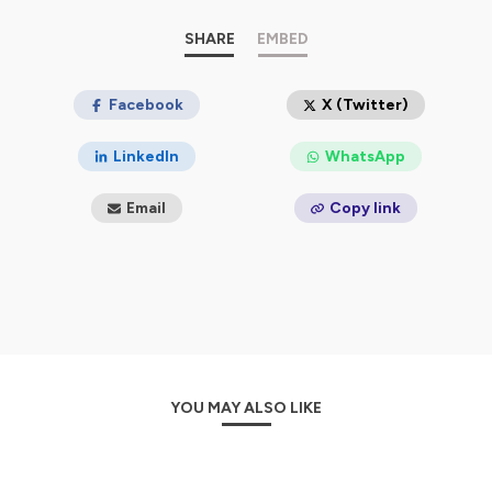
paillettes avec Noémie Marijon et Valérie-Anne Maitre.
Du cinéma à la télé, en passant par quelques palais
SHARE
EMBED
royaux et tribunaux, elles remontent le fil du temps...
Sans madeleine à tremper dans le thé, ouvrez les oreilles
et bienvenue en enfance...
Facebook
X (Twitter)
Produit par Podcut, retrouvez les autres podcasts du
LinkedIn
WhatsApp
label sur www.podcut.studio et soutenez nous sur
www.patreon.com/podcut
Email
Copy link
Le générique
du podcast c'est toujours David Nilsson.
Plus d'infos sur notre label
Podcut et notre patreon :
podcut.studio
Merci pour vos contributions !
Hébergé par Ausha. Visitez
ausha.co/politique-de-
confidentialite
pour plus d'informations.
YOU MAY ALSO LIKE