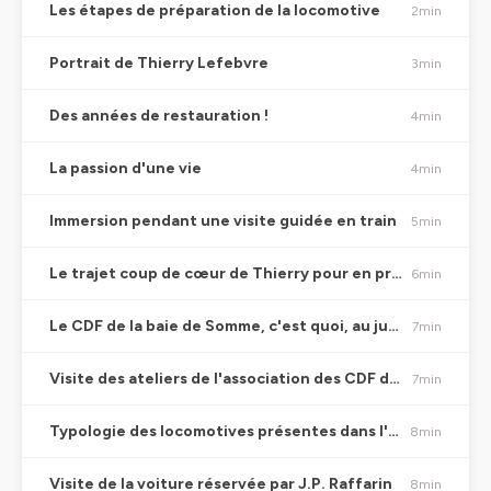
Les étapes de préparation de la locomotive
2min
Portrait de Thierry Lefebvre
3min
Des années de restauration !
4min
La passion d'une vie
4min
Immersion pendant une visite guidée en train
5min
Le trajet coup de cœur de Thierry pour en prendre plein la vue
6min
Le CDF de la baie de Somme, c'est quoi, au juste ?
7min
Visite des ateliers de l'association des CDF de la Baie de Somme
7min
Typologie des locomotives présentes dans l'atelier
8min
Visite de la voiture réservée par J.P. Raffarin
8min