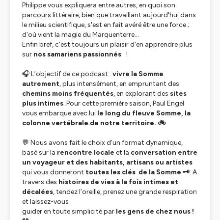
Philippe vous expliquera entre autres, en quoi son
parcours littéraire, bien que travaillant aujourd'hui dans
le milieu scientifique, s'est en fait avéré être une force ;
d'où vient la magie du Marquenterre...
Enfin bref, c'est toujours un plaisir d'en apprendre plus
sur
nos samariens passionnés
!
🎧 L’objectif de ce podcast :
vivre la Somme
autrement
, plus intensément, en empruntant des
chemins moins fréquentés
, en explorant des
sites
plus intimes
. Pour cette première saison, Paul Engel
vous embarque avec lui
le long du fleuve Somme, la
colonne vertébrale de notre territoire. 🚲
💬 Nous avons fait le choix d’un format dynamique,
basé sur la
rencontre locale
et la
conversation entre
un voyageur et des habitants, artisans ou artistes
qui vous donneront
toutes les clés de la Somme 🗝
. A
travers des
histoires de vies à la fois intimes et
décalées
, tendez l’oreille, prenez une grande respiration
et laissez-vous
guider en toute simplicité par
les gens de chez nous !