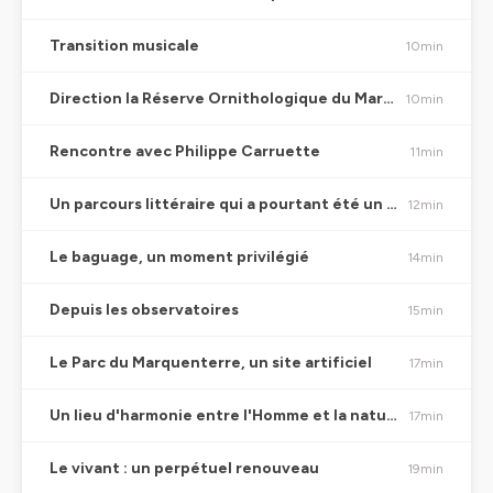
Transition musicale
10min
Direction la Réserve Ornithologique du Marquenterre !
10min
Rencontre avec Philippe Carruette
11min
Un parcours littéraire qui a pourtant été un atout
12min
Le baguage, un moment privilégié
14min
Depuis les observatoires
15min
Le Parc du Marquenterre, un site artificiel
17min
Un lieu d'harmonie entre l'Homme et la nature
17min
Le vivant : un perpétuel renouveau
19min