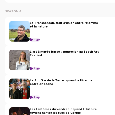
SEASON 4
La Transhenson, trait d'union entre l'Homme
et la nature
Play
L'art à marée basse : immersion au Beach Art
Festival
Play
Le Souffle de la Terre : quand la Picardie
entre en scène
Play
Les fantômes du vendredi : quand l’Histoire
revient hanter les rues de Corbie