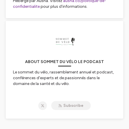
Hébergé par Ausha. Visitez
ausha.co/politique-de-
confidentialite
pour plus d'informations.
ABOUT SOMMET DU VÉLO LE PODCAST
Le sommet du vélo, rassemblement annuel et podcast,
conférences d'experts et de passionnés dans le
domaine de la santé et du vélo.
à Chaque émission nous partirons à la découverte de
personnalités différentes exposant leur vision, leurs
Subscribe
connaissances, leur cheminement et aussi vous
donneront des petits trucs.
Le sommet du vélo