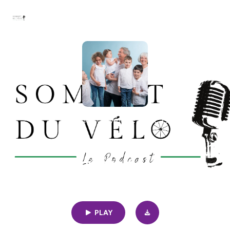
Sommet du vélo le podcast
S5 - « Émotions et santé : un lien
incontournable » - #234
27min | 11/25/2025
|
52
PLAY