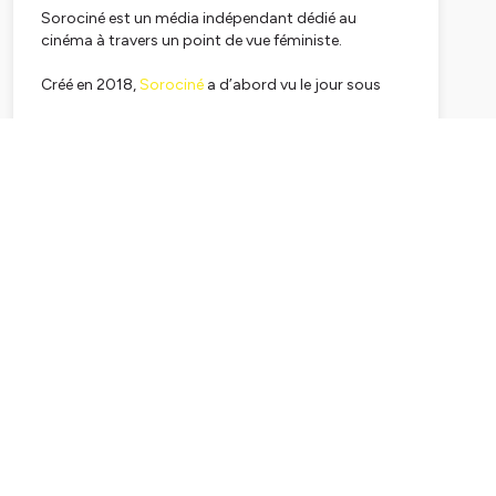
Sorociné est un média indépendant dédié au
cinéma à travers un point de vue féministe.
Créé en 2018,
Sorociné
a d’abord vu le jour sous
format podcast avant de se décliner en un site
internet, un ciné-club, et une revue papier. Depuis
Subscribe
plus de cinq ans, nous analysons les représentations
de genre à l’écran, au cinéma comme dans les séries,
et valorisons les femmes et les minorités devant
comme derrière la caméra. La mission de Sorociné
est de redonner une place essentielle aux femmes et
minorités au cœur de l’Histoire du cinéma, où elles
ont longtemps été invisibilisées, qu’elles soient
réalisatrices, cheffes-opératrices, exploitantes ou
encore machinistes.
📮contact@sorocine.com
Hébergé par Ausha. Visitez
ausha.co/politique-de-
confidentialite
pour plus d'informations.