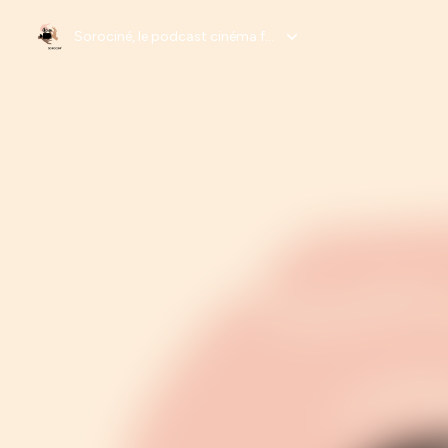
Sorociné, le podcast cinéma féministe