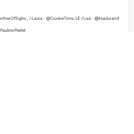
@MotherOfSighs_ / Laura - @CookieTime_LE / Lisa - @lisadurand
Pauline Mallet
Arnold (2016)
nologique de sortie)
-2010-2020
com