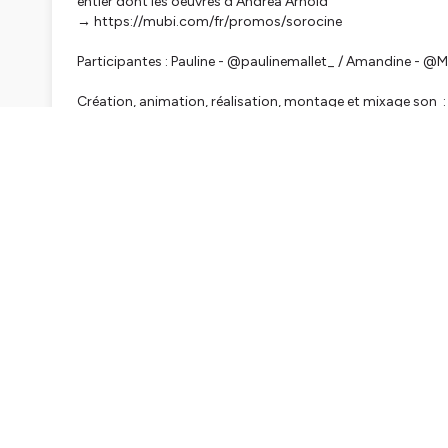
entier dont les oeuvres d'Andrea Arnold
→ https://mubi.com/fr/promos/sorocine
Participantes : Pauline - @paulinemallet_ / Amandine - 
Création, animation, réalisation, montage et mixage son : 
Extrait ouverture de l'épisode : American Honey - Andrea 
Musique de fin d'épisode : Run the world - Beyoncé (2011)
Références mentionnées et/ou conseillées (par ordre chro
Livres / Articles de presses / expositions / vidéos :
Le deuxième numéro de notre revue papier
→ https://www.sorocine.com/boutique/p/n2-tats-unis
💛 Merci à tou.tes pour votre écoute et votre soutien !
Suivez toute l'actualité de Sorociné sur le site :
sorocine.
Facebook (Sorociné), Twitter et Instagram : @
sorocine