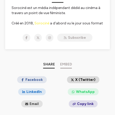
Sorociné est un média indépendant dédié au cinéma à
travers un point de vue féministe.
Créé en 2018,
Sorociné
a d’abord vu le jour sous format
podcast avant de se décliner en un site internet, un ciné-
club, et une revue papier. Depuis plus de cinq ans, nous
Subscribe
analysons les représentations de genre à l’écran, au
cinéma comme dans les séries, et valorisons les femmes
et les minorités devant comme derrière la caméra. La
mission de Sorociné est de redonner une place
essentielle aux femmes et minorités au cœur de
l’Histoire du cinéma, où elles ont longtemps été
SHARE
EMBED
invisibilisées, qu’elles soient réalisatrices, cheffes-
opératrices, exploitantes ou encore machinistes.
Facebook
X (Twitter)
📮contact@sorocine.com
LinkedIn
WhatsApp
Hébergé par Ausha. Visitez
ausha.co/politique-de-
confidentialite
pour plus d'informations.
Email
Copy link