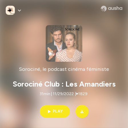
Sorociné, le podcast cinéma féministe
Sorociné Club : Les Amandiers
31min | 11/29/2022
|
1829
PLAY