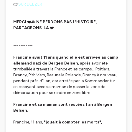
👉
SUR DEEZER
MERCI ❤️🙏 NE PERDONS PAS L'HISTOIRE,
PARTAGEONS-LA
❤️
-----------
Francine avait 11 ans quand elle est arrivée au camp
allemand nazi de Bergen Belsen
, après avoir été
trimballée à travers la France et les camps… Poitiers,
Drancy, Pithiviers, Beaune la Rolande, Drancy à nouveau,
pendant près d'1 an, car arretée par la Kommandantur
en essayant avec sa maman de passer la zone de
démarcation pour se rendre en zone libre.
Francine et sa maman sont restées 1 an à Bergen
Belsen.
Francine, 11 ans,
"
jouait à compter les morts"
,