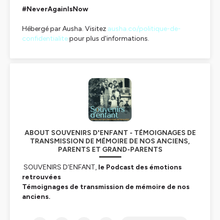
#NeverAgainIsNow
Hébergé par Ausha. Visitez
ausha.co/politique-de-
confidentialite
pour plus d'informations.
ABOUT SOUVENIRS D'ENFANT - TÉMOIGNAGES DE
TRANSMISSION DE MÉMOIRE DE NOS ANCIENS,
PARENTS ET GRAND-PARENTS
SOUVENIRS D’ENFANT,
le Podcast des émotions
retrouvées
Témoignages de transmission de mémoire de nos
anciens.
Ils sont nés en France dans les années 1930/1940, et