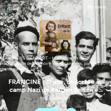
SOUVENIRS D'ENFANT - témoignages de
transmission de mémoire de nos anciens, parents et
grand-parents
FRANCINE - 11 ans, déportée au
camp Nazi de Bergen Belsen en
1944
12min | 12/02/2023