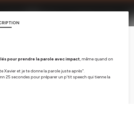
CRIPTION
clés pour prendre la parole avec impact
, même quand on
 Xavier et je te donne la parole juste après".
 mn 25 secondes pour préparer un p'tit speech qui tienne la
votre prise de parole improvisée
 point de vue avec clarté (et professionnalisme)
role en public et coach TEDx.