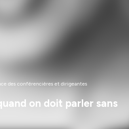
nce des conférencières et dirigeantes
 quand on doit parler sans