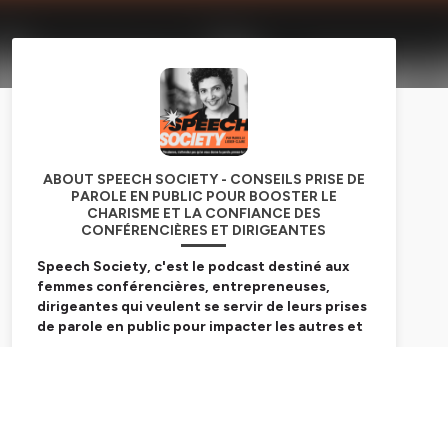
ABOUT SPEECH SOCIETY - CONSEILS PRISE DE
PAROLE EN PUBLIC POUR BOOSTER LE
CHARISME ET LA CONFIANCE DES
CONFÉRENCIÈRES ET DIRIGEANTES
Speech Society, c'est le podcast destiné aux
femmes conférencières, entrepreneuses,
dirigeantes qui veulent se servir de leurs prises
de parole en public pour impacter les autres et
le monde.
Subscribe
Je suis
Marielle Lieber-Claire
, experte en prise de
parole en public depuis une dizaine d'années, ex-
comédienne et créatrice de
Queen of Speech
,
premier programme français de coaching