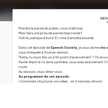
DES
Prendre la parole en public,
vous maîtrisez
.
Mais faire une prise de parole improvisée?
Ouh là, panique à bord. Et crise d'anxiété assurée.
Dans cet épisode de
Speech Society
, je vous donne
les 
vous interpelle à froid en réunion.
"Katia, tu nous fais un p'tit point d'avancement ? On écoute
Xavier étant le roi de la synthèse, vous avez exactement 3
route.
Au secours, vous dites-vous...
Au programme de cet épisode :
▪️ Comment structurer vos idées… en 3 minutes chrono
▪️ Pourquoi l’émotion (bien dosée) peut devenir l'alliée de 
▪️ Et comment mobiliser votre auditoire en défendant votre
* * * *
Je suis Marielle Lieber-Claire, experte en prise de pa