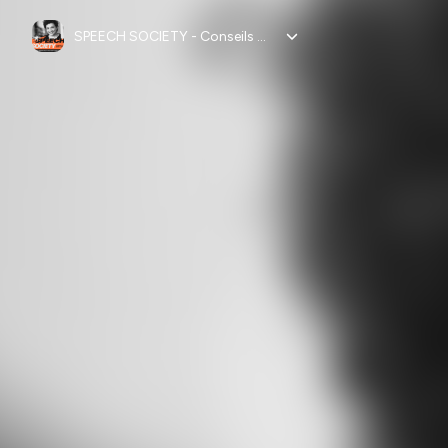
SPEECH SOCIETY - Conseils prise de parole en public pour booster le charisme et la confiance des conférencières et dirigeantes