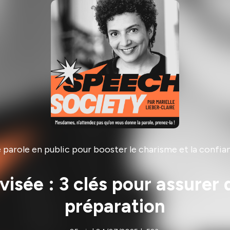
arole en public pour booster le charisme et la confia
visée : 3 clés pour assurer
préparation