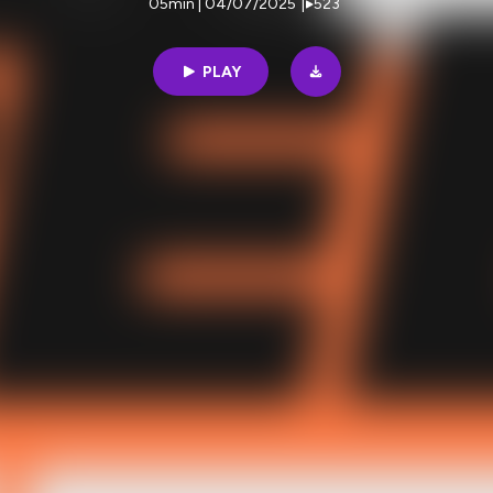
05min | 04/07/2025
|
523
PLAY