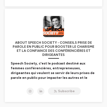
ABOUT SPEECH SOCIETY - CONSEILS PRISE DE
PAROLE EN PUBLIC POUR BOOSTER LE CHARISME
ET LA CONFIANCE DES CONFÉRENCIÈRES ET
DIRIGEANTES
Speech Society, c'est le podcast destiné aux
femmes conférencières, entrepreneuses,
dirigeantes qui veulent se servir de leurs prises de
parole en public pour impacter les autres et le
monde.
Subscribe
Je suis
Marielle Lieber-Claire
, experte en prise de
parole en public depuis une dizaine d'années, ex-
comédienne et créatrice de
Queen of Speech
, premier
programme français de coaching spécifiquement dédié