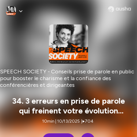
SPEECH SOCIETY - Conseils prise de parole en public
pour booster le charisme et la confiance des
conférencières et dirigeantes
34. 3 erreurs en prise de parole
qui freinent votre évolution
professionnelle (et comment les
10min | 10/13/2025
|
704
corriger)