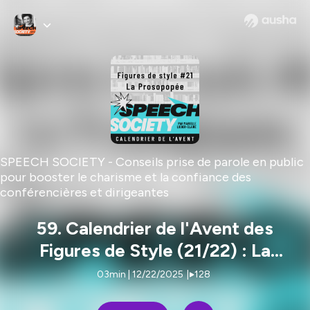
SPEECH SOCIETY - Conseils prise de parole en public
pour booster le charisme et la confiance des
conférencières et dirigeantes
59. Calendrier de l'Avent des
Figures de Style (21/22) : La
Prosopopée ou faire parler les
03min | 12/22/2025
|
128
absents