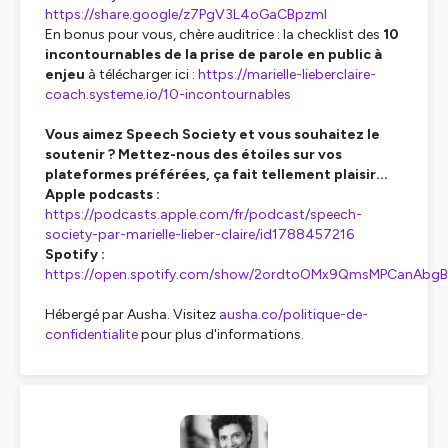
https://share.google/z7PgV3L4oGaCBpzml
En bonus pour vous, chère auditrice : la checklist des
10
incontournables de la prise de parole en public à
enjeu
à télécharger ici :
https://marielle-lieberclaire-
coach.systeme.io/10-incontournables
Vous aimez Speech Society et vous souhaitez le
soutenir ? Mettez-nous des étoiles sur vos
plateformes préférées, ça fait tellement plaisir...
Apple podcasts :
https://podcasts.apple.com/fr/podcast/speech-
society-par-marielle-lieber-claire/id1788457216
Spotify :
https://open.spotify.com/show/2ordtoOMx9QmsMPCanAbgB
Hébergé par Ausha. Visitez
ausha.co/politique-de-
confidentialite
pour plus d'informations.