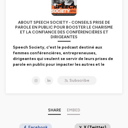
ABOUT SPEECH SOCIETY - CONSEILS PRISE DE
PAROLE EN PUBLIC POUR BOOSTER LE CHARISME
ET LA CONFIANCE DES CONFÉRENCIÈRES ET
DIRIGEANTES
Speech Society, c'est le podcast destiné aux
femmes conférencières, entrepreneuses,
dirigeantes qui veulent se servir de leurs prises de
parole en public pour impacter les autres et le
monde.
Subscribe
Je suis
Marielle Lieber-Claire
, experte en prise de
parole en public depuis une dizaine d'années, ex-
comédienne et créatrice de
Queen of Speech
, premier
programme français de coaching spécifiquement dédié
au coaching des conférencières. Après 16 années sur
scène et derrière un micro, j’accompagne aujourd’hui
SHARE
EMBED
des consultantes, des cadres dirigeantes, des
entrepreneuses dans leurs prises de parole à impact et
notamment leurs conférences et TEDx.
Facebook
X (Twitter)