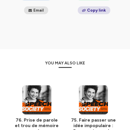
Mon ambition pour ce podcast : Vous donner les outils
Email
Copy link
pratiques, le mindset et la guidance sur-mesure pour
vous permettre d'avoir plus de plaisir que de peur à
prendre la parole, dans toutes les circonstances de
votre vie pro.
L'avez-vous remarqué, dans notre société où la
communication régit tout, les femmes restent encore
largement sous-représentées lorsqu’il s’agit de prise de
parole en public.
Pourquoi ? Parce qu'on donne plus spontanément la
YOU MAY ALSO LIKE
parole aux hommes, perçus comme « naturellement »
experts ou leaders. Et parce que beaucoup de femmes
talentueuses hésitent encore à prendre la parole devant
un large public, freinées par une crainte : ne pas être
assez légitimes, charismatiques ou sûres d'elles-mêmes.
Avec Speech Society, je vous propose deux formats :
Chaque lundi, un épisode court (5-10 minutes
environ) orienté conseils prise de parole en public
:
des
tips
actionnables pour captiver un auditoire,
76. Prise de parole
75. Faire passer une
structurer un discours, créer des punchlines
et trou de mémoire
idée impopulaire :
percutantes, développer son charisme, maîtriser sa