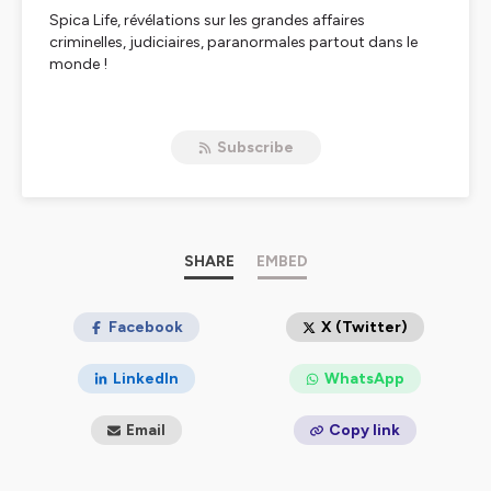
Spica Life, révélations sur les grandes affaires
criminelles, judiciaires, paranormales partout dans le
monde !
Hébergé par Ausha. Visitez
ausha.co/politique-de-
Subscribe
confidentialite
pour plus d'informations.
SHARE
EMBED
Facebook
X (Twitter)
LinkedIn
WhatsApp
Email
Copy link