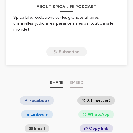
ABOUT SPICA LIFE PODCAST
Spica Life, révélations sur les grandes affaires
criminelles, judiciaires, paranormales partout dans le
monde !
Hébergé par Ausha. Visitez
ausha.co/politique-de-
Subscribe
confidentialite
pour plus d'informations.
SHARE
EMBED
Facebook
X (Twitter)
LinkedIn
WhatsApp
Email
Copy link