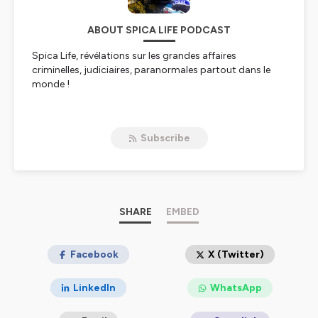
ABOUT SPICA LIFE PODCAST
Spica Life, révélations sur les grandes affaires
criminelles, judiciaires, paranormales partout dans le
monde !
Hébergé par Ausha. Visitez
ausha.co/politique-de-
Subscribe
confidentialite
pour plus d'informations.
SHARE
EMBED
Facebook
X (Twitter)
LinkedIn
WhatsApp