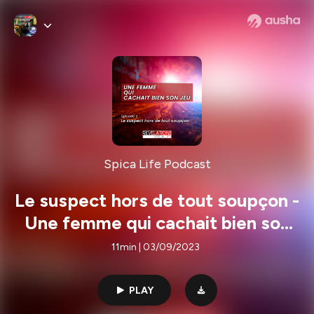
Spica Life Podcast
Le suspect hors de tout soupçon -
Une femme qui cachait bien son
jeu / Episode 2
11min | 03/09/2023
PLAY