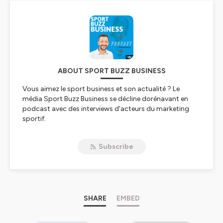
ABOUT SPORT BUZZ BUSINESS
Vous aimez le sport business et son actualité ? Le
média Sport Buzz Business se décline dorénavant en
podcast avec des interviews d'acteurs du marketing
sportif.
Un podcast dans lequel vous retrouverez quelques
Subscribe
notions clés de notre secteur comme sponsoring, Fan
Experience, entrepreneuriat, startups, activations,
marques, communication, storytelling, Paris 2024,
SHARE
EMBED
Hébergé par Ausha. Visitez
ausha.co/politique-de-
confidentialite
pour plus d'informations.