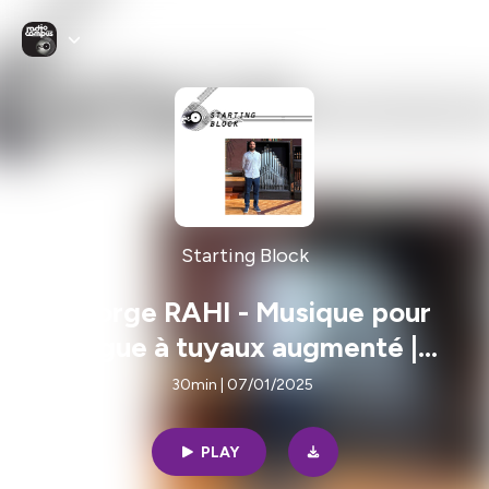
Starting Block
George RAHI - Musique pour
orgue à tuyaux augmenté |
Starting Block, l'émission
30min | 07/01/2025
PLAY