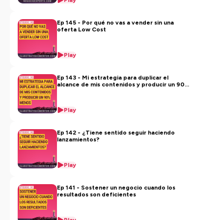
Play
Ep 145 - Por qué no vas a vender sin una
#empresarios #management #marketingdigital
oferta Low Cost
#negocios #productividad #pequeñasempresas
#mentoring #coaching #pymes #estrategia #branding
#marketing #ventas #negociosonline
Play
#mindsetnegocios #coaching #desarrollopersonal
#contratacion #liderazgo #productividadpersonal
Ep 143 - Mi estrategia para duplicar el
#planificacion #emprendedores #cuadrosdemando
alcance de mis contenidos y producir un 90%
menos
#libertadfinanciera #emprendimiento #teletrabajo
#elearning #sistemas #proposito
Play
Hosted on Ausha. See
ausha.co/privacy-policy
for more
Ep 142 - ¿Tiene sentido seguir haciendo
information.
lanzamientos?
Play
Ep 141 - Sostener un negocio cuando los
resultados son deficientes