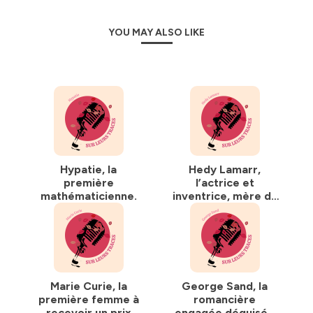
YOU MAY ALSO LIKE
Hypatie, la
Hedy Lamarr,
première
l’actrice et
mathématicienne.
inventrice, mère du
Wifi.
Marie Curie, la
George Sand, la
première femme à
romancière
recevoir un prix
engagée déguisée