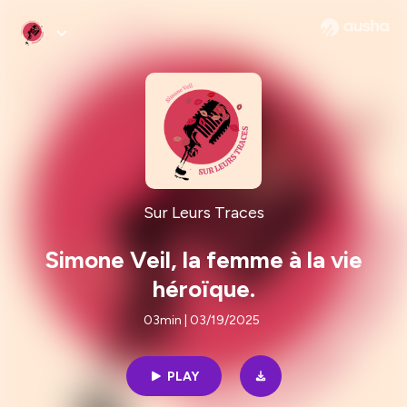
Sur Leurs Traces
Simone Veil, la femme à la vie
héroïque.
03min | 03/19/2025
PLAY