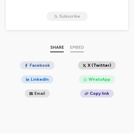
Hébergé par Ausha. Visitez
ausha.co/politique-de-
confidentialite
pour plus d'informations.
Subscribe
SHARE
EMBED
Facebook
X (Twitter)
LinkedIn
WhatsApp
Email
Copy link