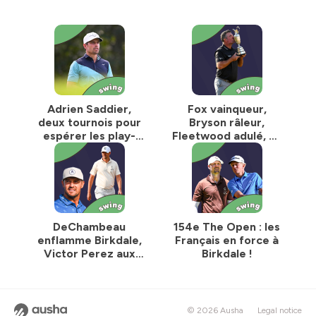
Adrien Saddier,
Fox vainqueur,
deux tournois pour
Bryson râleur,
espérer les play-
Fleetwood adulé, un
offs du PGA Tour
British grand cru !
DeChambeau
154e The Open : les
enflamme Birkdale,
Français en force à
Victor Perez aux
Birkdale !
portes du top 10 !
© 2026 Ausha
Legal notice