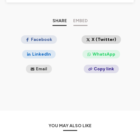
pour objectif au travers de ce podcast de structurer
une communauté et pour projet d’organiser des
évènements.
SHARE
EMBED
Nous vous proposerons différents types d'épisodes :
🎤 Interviews
🏵️ Tables rondes
Facebook
X (Twitter)
👫 Duo : Amélie & Marie
🧍‍♀️ Solo : Amélie ou Marie
LinkedIn
WhatsApp
Animés par Amélie Gardelle et Marie Salabert
Email
Copy link
Email : symbiosteo3@gmail.com
📃 Newsletter : https://podcast.ausha.co/symbiosteo-
le-podcast?s=1
🧡Réseaux sociaux
Facebook : SymbiOsteo
Instagram : symbiosteolepodcast
YOU MAY ALSO LIKE
LinkedIn : SymbiOsteO Le Podcast
Youtube : SymbiOsteo