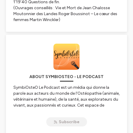
1’19’40 Questions de fin.
(Ouvrages conseillés : Vie et Mort de Jean Chalosse
Moutonnier des Landes Roger Boussinot – Le cœur des
femmes Martin Winckler)
ABOUT SYMBIOSTEO - LE PODCAST
SymbiOsteO Le Podcast est un média qui donne la
parole aux acteurs du monde de l’Ostéopathie (animale,
vétérinaire et humaine), de la santé, aux explorateurs du
vivant, aux passionnés et curieux. Cet espace de
dialogue et d’échanges a pour vocation de recueillir des
points de vue diversifiés propices à la construction
Subscribe
d’une pensée complexe. Nous croyons à la vertu du
dialogue comme moyen de créer du lien. Nous avons