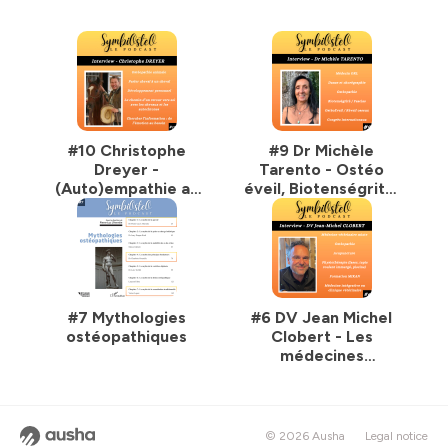
🎼Musique d'intro - Dolling par Cybersdf (musique libre
de droit)
Hébergé par Ausha. Visitez
ausha.co/politique-de-
confidentialite
pour plus d'informations.
#10 Christophe
#9 Dr Michèle
Dreyer -
Tarento - Ostéo
(Auto)empathie au
éveil, Biotenségrité,
service du vivant -
Fascias
Devenir
ostéopathe, un
chemin vers Soi
#7 Mythologies
#6 DV Jean Michel
ostéopathiques
Clobert - Les
médecines
complémentaires
au cœur du
fonctionnement
d’une clinique
© 2026 Ausha
Legal notice