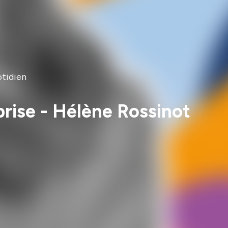
otidien
eprise - Hélène Rossinot