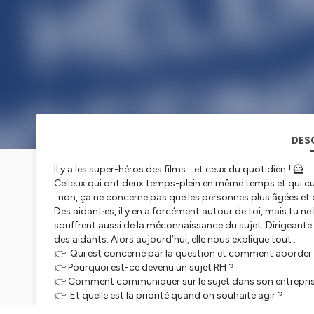
DES
Il y a les super-héros des films… et ceux du quotidien ! 🦸
Celleux qui ont deux temps-plein en même temps et qui cumul
: non, ça ne concerne pas que les personnes plus âgées et ou
Des aidant·es, il y en a forcément autour de toi, mais tu ne 
souffrent aussi de la méconnaissance du sujet. Dirigeante
des aidants. Alors aujourd’hui, elle nous explique tout :
👉 Qui est concerné par la question et comment aborder l
👉 Pourquoi est-ce devenu un sujet RH ?
👉 Comment communiquer sur le sujet dans son entrepris
👉 Et quelle est la priorité quand on souhaite agir ?
Bref, tu sauras tout !