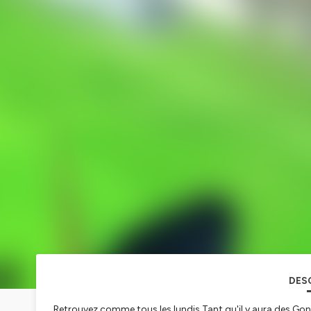
DES
Retrouvez comme tous les lundis Tant qu'il y aura des Go