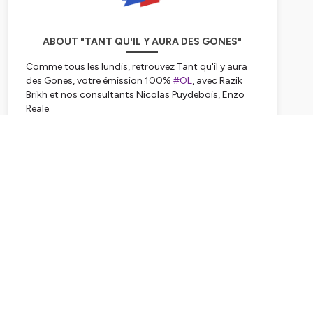
ABOUT "TANT QU'IL Y AURA DES GONES"
Comme tous les lundis, retrouvez Tant qu'il y aura
des Gones, votre émission 100%
#OL
, avec Razik
Brikh et nos consultants Nicolas Puydebois, Enzo
Reale.
Hébergé par Ausha. Visitez
ausha.co/politique-de-
Subscribe
confidentialite
pour plus d'informations.