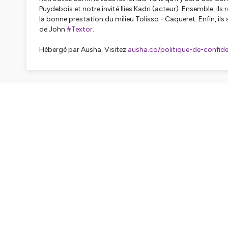
Puydebois et notre invité Ilies Kadri (acteur). Ensemble, ils
la bonne prestation du milieu Tolisso - Caqueret. Enfin, il
de John
#Textor
.
Hébergé par Ausha. Visitez
ausha.co/politique-de-confiden