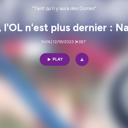
"Tant qu'il y aura des Gones"
l'OL n'est plus dernier : N
1h06 | 12/18/2023
|
387
PLAY