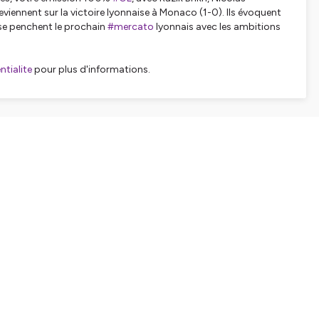
 reviennent sur la victoire lyonnaise à Monaco (1-0). Ils évoquent
s se penchent le prochain
#mercato
lyonnais avec les ambitions
tialite
pour plus d'informations.
SHARE
EMBED
Facebook
X (Twitter)
LinkedIn
WhatsApp
Email
Copy link