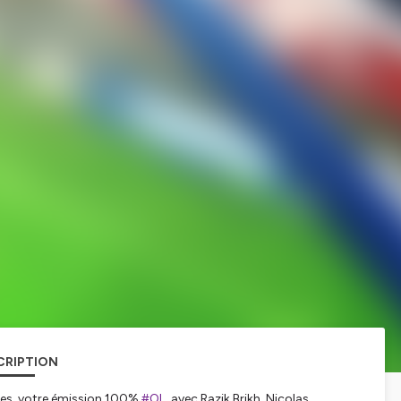
CRIPTION
nes, votre émission 100%
#OL
, avec Razik Brikh, Nicolas