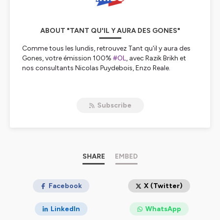
ABOUT "TANT QU'IL Y AURA DES GONES"
Comme tous les lundis, retrouvez Tant qu'il y aura des
Gones, votre émission 100%
#OL
, avec Razik Brikh et
nos consultants Nicolas Puydebois, Enzo Reale.
Hébergé par Ausha. Visitez
ausha.co/politique-de-
confidentialite
pour plus d'informations.
Subscribe
SHARE
EMBED
Facebook
X (Twitter)
LinkedIn
WhatsApp