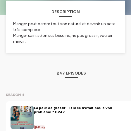
DESCRIPTION
Manger peut perdre tout son naturel et devenir un acte
très complexe.
Manger sain, selon ses besoins, ne pas grossir, vouloir
mincir...
TCA Etc cherche à mieux comprendre ce que sont les
troubles du comportement alimentaire (anorexie,
boulimie, hyperphagie, orthorexie...), casser les idées
reçues, trouver des pistes de réflexion et des outils
247 EPISODES
concrets pour s'en sortir ou aider une personne qui en
souffre.
Alimentation, rapport au corps, histoire familiale,
SEASON 4
injonctions, thérapie, rapport aux autres, on explore
toutes les sphères, car les TCA sont bien plus
La peur de grossir | Et si ce n'était pas le vrai
complexes qu'une simple histoire de nourriture.
problème ? E.247
Qu'est-ce que l'alimentation intuitive? Peut-on manger
Play
ce que l'on veut sans grossir? Doit-on surveiller et