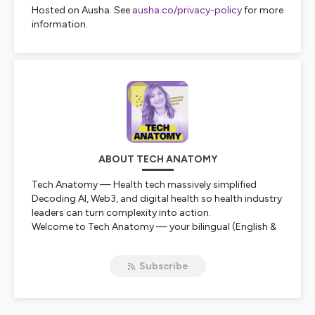
Hosted on Ausha. See
ausha.co/privacy-policy
for more
information.
ABOUT TECH ANATOMY
Tech Anatomy — Health tech massively simplified
Decoding AI, Web3, and digital health so health industry
leaders can turn complexity into action.
Welcome to Tech Anatomy — your bilingual (English &
French) dive into the intersection of health and
technology. I’m Anca Petre (pharmacist, entrepreneur,
Subscribe
health-tech strategist), and here we make the complex
accessible.
Produced by MedShake Studio, a leading podcast