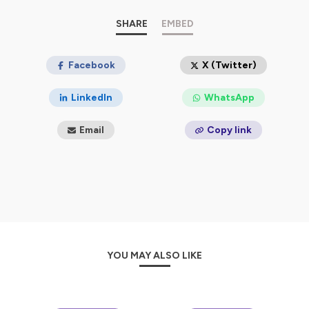
production studio dedicated to healthcare, this
channel delivers:
SHARE
EMBED
Clear, structured explanations of AI, Web3, digital
twins, data analytics, virtual care, and more
Facebook
X (Twitter)
Use cases, trends, and critical insights — grounded
in real health industry challenges
LinkedIn
WhatsApp
Myth-busting and sense-making: what works, what
doesn’t, where to begin
We publish fresh episodes every week — so hit
Email
Copy link
Subscribe to stay updated.
Hosted on Ausha. See
ausha.co/privacy-policy
for more
information.
YOU MAY ALSO LIKE